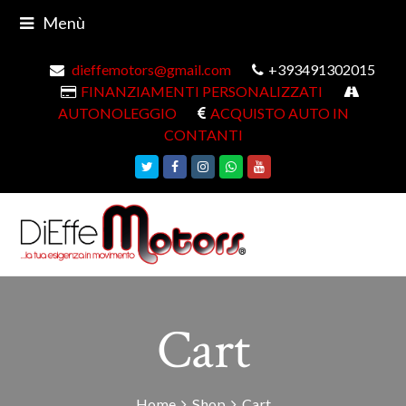
Menù
dieffemotors@gmail.com
+393491302015
FINANZIAMENTI PERSONALIZZATI
AUTONOLEGGIO
ACQUISTO AUTO IN
CONTANTI
Twitter
Facebook
Instagram
Whatsapp
Youtube
Cart
Home
Shop
Cart