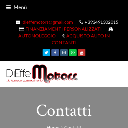
Menù
dieffemotors@gmail.com
+393491302015
FINANZIAMENTI PERSONALIZZATI
AUTONOLEGGIO
ACQUISTO AUTO IN
CONTANTI
Twitter
Facebook
Instagram
Whatsapp
Youtube
Contatti
Home
Contatti