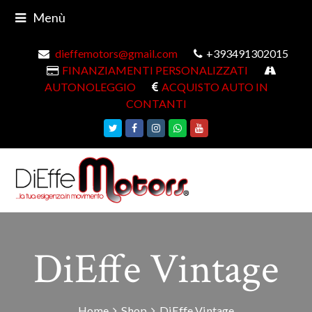
Menù
dieffemotors@gmail.com
+393491302015
FINANZIAMENTI PERSONALIZZATI
AUTONOLEGGIO
ACQUISTO AUTO IN
CONTANTI
Twitter
Facebook
Instagram
Whatsapp
Youtube
DiEffe Vintage
Home
Shop
DiEffe Vintage