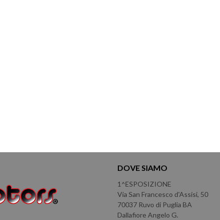
DOVE SIAMO
1^ESPOSIZIONE
Via San Francesco d'Assisi, 50
70037 Ruvo di Puglia BA
Dallafiore Angelo G.