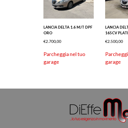
LANCIA DELTA 1.6 MJT DPF
LANCIA DELT
ORO
165CV PLAT
€
2.700,00
€
2.500,00
Parcheggia nel tuo
Parcheggi
garage
garage