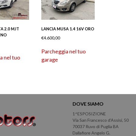
LANCIA MUSA 1.4 16V ORO
A 2.0 MJT
INO
€
4.600,00
Parcheggia nel tuo
a nel tuo
garage
DOVE SIAMO
1^ESPOSIZIONE
Via San Francesco d'Assisi, 50
70037 Ruvo di Puglia BA
Dallafiore Angelo G.