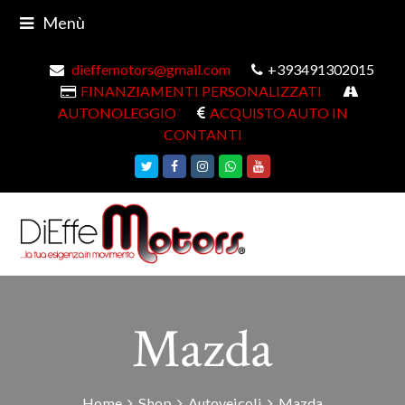
Menù
dieffemotors@gmail.com
+393491302015
FINANZIAMENTI PERSONALIZZATI
AUTONOLEGGIO
ACQUISTO AUTO IN
CONTANTI
Twitter
Facebook
Instagram
Whatsapp
Youtube
Mazda
Home
Shop
Autoveicoli
Mazda