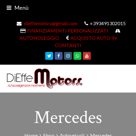
Menù
dieffemotors@gmail.com
+393491302015
FINANZIAMENTI PERSONALIZZATI
AUTONOLEGGIO
ACQUISTO AUTO IN
CONTANTI
Twitter
Facebook
Instagram
Whatsapp
Youtube
Mercedes
Home
Shop
Autoveicoli
Mercedes