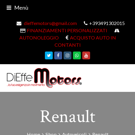
Menù
dieffemotors@gmail.com
+393491302015
FINANZIAMENTI PERSONALIZZATI
AUTONOLEGGIO
ACQUISTO AUTO IN
CONTANTI
Twitter
Facebook
Instagram
Whatsapp
Youtube
Renault
Home
Shop
Autoveicoli
Renault