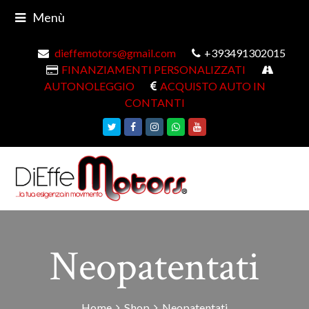
Menù
dieffemotors@gmail.com
+393491302015
FINANZIAMENTI PERSONALIZZATI
AUTONOLEGGIO
ACQUISTO AUTO IN
CONTANTI
Twitter
Facebook
Instagram
Whatsapp
Youtube
Neopatentati
Home
Shop
Neopatentati