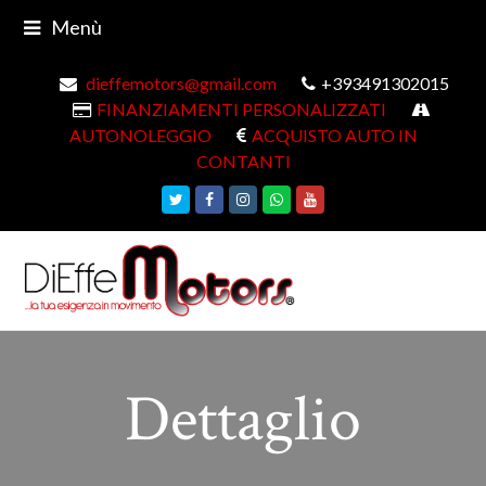
Menù
dieffemotors@gmail.com
+393491302015
FINANZIAMENTI PERSONALIZZATI
AUTONOLEGGIO
ACQUISTO AUTO IN
CONTANTI
Twitter
Facebook
Instagram
Whatsapp
Youtube
Dettaglio