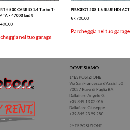
RTH 500 CABRIO 1.4 Turbo T-
PEUGEOT 208 1.6 BLUE HDI ACT
 MTA – 47000 km!!!
€
7.700,00
.400,00
Parcheggia nel tuo garage
cheggia nel tuo garage
DOVE SIAMO
1^ESPOSIZIONE
Via San Francesco d'Assisi, 50
70037 Ruvo di Puglia BA
Dallafiore Angelo G.
+39 349 13 02 015
Dallafiore Giuseppe
+39 345 23 99 280
2^ ESPOSIZIONE