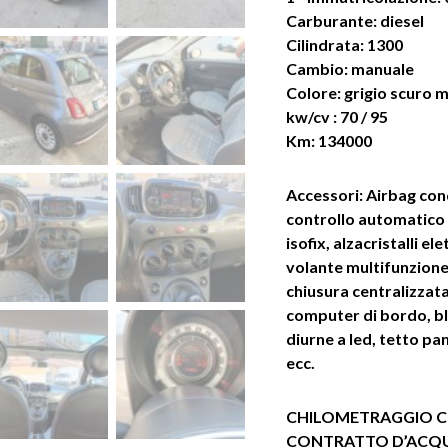
Carburante: diesel
Cilindrata: 1300
Cambio: manuale
Colore: grigio scuro m
kw/cv : 70 / 95
Km: 134000
Accessori: Airbag con
controllo automatico 
isofix, alzacristalli ele
volante multifunzione
chiusura centralizzat
computer di bordo, b
diurne a led, tetto pa
ecc.
CHILOMETRAGGIO C
CONTRATTO D’ACQ