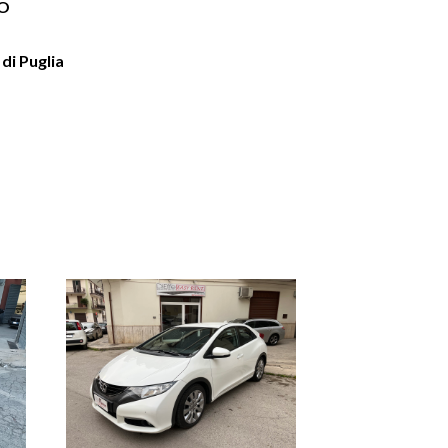
ZO
di Puglia