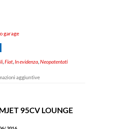
uo garage
li
,
Fiat
,
In evidenza
,
Neopatentati
mazioni aggiuntive
3 MJET 95CV LOUNGE
06/ 2016