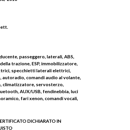
ett.
ducente, passeggero, laterali, ABS,
della trazione, ESP, immobilizzatore,
ttrici, specchietti laterali elettrici,
, autoradio, comandi audio al volante,
a, climatizzatore, servosterzo,
luetooth, AUX/USB, fendinebbia, luci
noramico, fari xenon, comandi vocali,
ERTIFICATO
DICHIARATO IN
UISTO