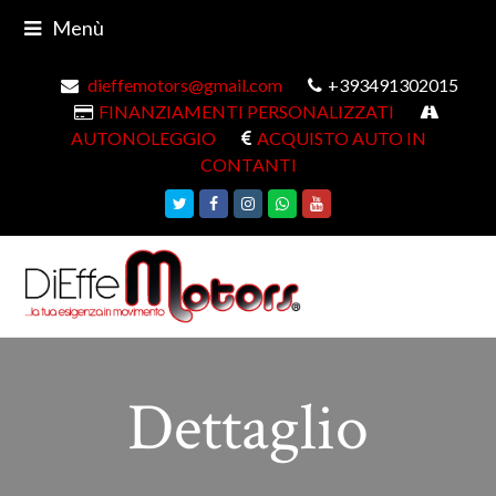
Menù
dieffemotors@gmail.com
+393491302015
FINANZIAMENTI PERSONALIZZATI
AUTONOLEGGIO
ACQUISTO AUTO IN
CONTANTI
Twitter
Facebook
Instagram
Whatsapp
Youtube
Dettaglio