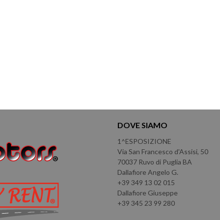
DOVE SIAMO
1^ESPOSIZIONE
Via San Francesco d'Assisi, 50
70037 Ruvo di Puglia BA
Dallafiore Angelo G.
+39 349 13 02 015
Dallafiore Giuseppe
+39 345 23 99 280