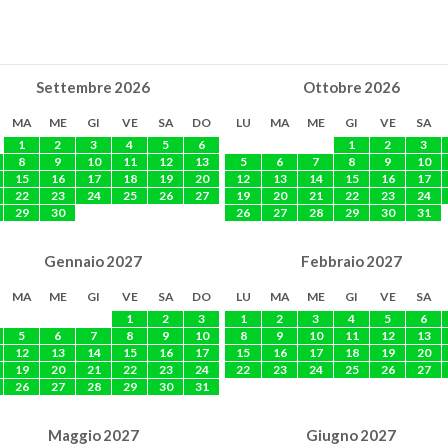
Settembre
2026
Ottobre
2026
MA
ME
GI
VE
SA
DO
LU
MA
ME
GI
VE
SA
1
2
3
4
5
6
1
2
3
8
9
10
11
12
13
5
6
7
8
9
10
15
16
17
18
19
20
12
13
14
15
16
17
22
23
24
25
26
27
19
20
21
22
23
24
29
30
26
27
28
29
30
31
Gennaio
2027
Febbraio
2027
MA
ME
GI
VE
SA
DO
LU
MA
ME
GI
VE
SA
1
2
3
1
2
3
4
5
6
5
6
7
8
9
10
8
9
10
11
12
13
12
13
14
15
16
17
15
16
17
18
19
20
19
20
21
22
23
24
22
23
24
25
26
27
26
27
28
29
30
31
Maggio
2027
Giugno
2027