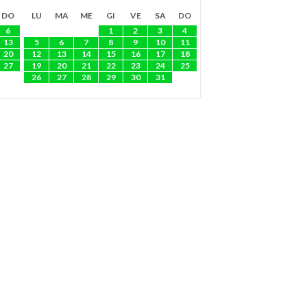
DO
LU
MA
ME
GI
VE
SA
DO
6
1
2
3
4
13
5
6
7
8
9
10
11
20
12
13
14
15
16
17
18
27
19
20
21
22
23
24
25
26
27
28
29
30
31