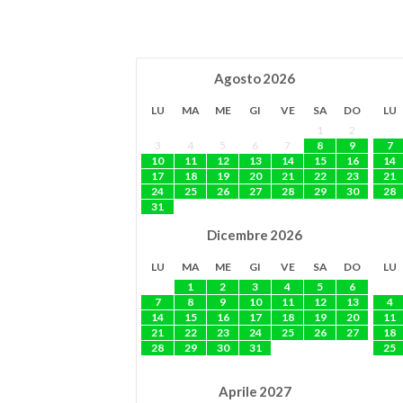
Agosto
2026
LU
MA
ME
GI
VE
SA
DO
LU
1
2
3
4
5
6
7
8
9
7
10
11
12
13
14
15
16
14
17
18
19
20
21
22
23
21
24
25
26
27
28
29
30
28
31
Dicembre
2026
LU
MA
ME
GI
VE
SA
DO
LU
1
2
3
4
5
6
7
8
9
10
11
12
13
4
14
15
16
17
18
19
20
11
21
22
23
24
25
26
27
18
28
29
30
31
25
Aprile
2027