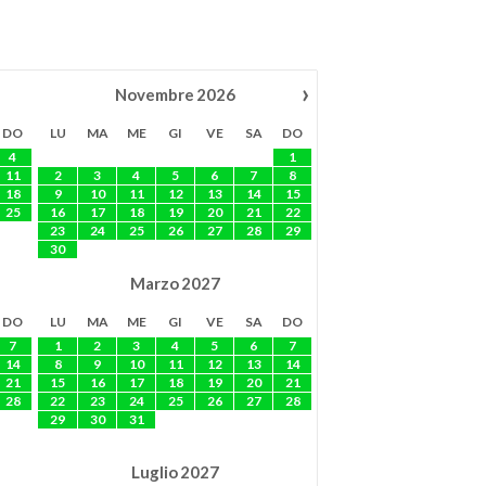
›
Novembre
2026
DO
LU
MA
ME
GI
VE
SA
DO
4
1
11
2
3
4
5
6
7
8
18
9
10
11
12
13
14
15
25
16
17
18
19
20
21
22
23
24
25
26
27
28
29
30
Marzo
2027
DO
LU
MA
ME
GI
VE
SA
DO
7
1
2
3
4
5
6
7
14
8
9
10
11
12
13
14
21
15
16
17
18
19
20
21
28
22
23
24
25
26
27
28
29
30
31
Luglio
2027