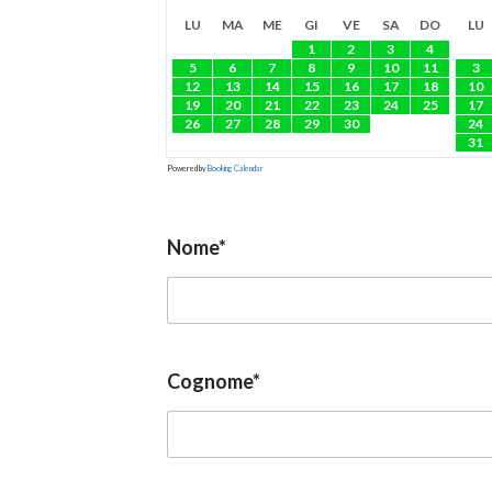
LU
MA
ME
GI
VE
SA
DO
LU
1
2
3
4
5
6
7
8
9
10
11
3
12
13
14
15
16
17
18
10
19
20
21
22
23
24
25
17
26
27
28
29
30
24
31
Powered by
Booking Calendar
Nome*
Cognome*