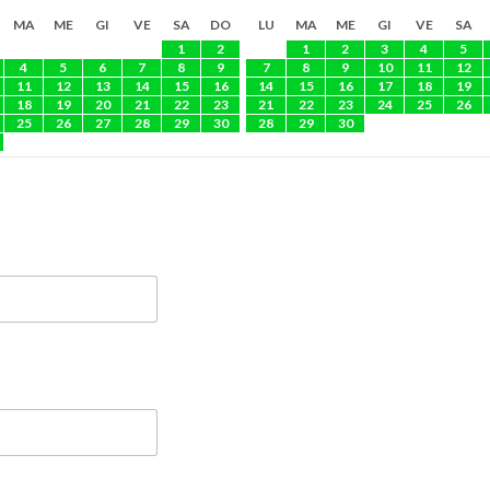
MA
ME
GI
VE
SA
DO
LU
MA
ME
GI
VE
SA
1
2
1
2
3
4
5
4
5
6
7
8
9
7
8
9
10
11
12
11
12
13
14
15
16
14
15
16
17
18
19
18
19
20
21
22
23
21
22
23
24
25
26
25
26
27
28
29
30
28
29
30