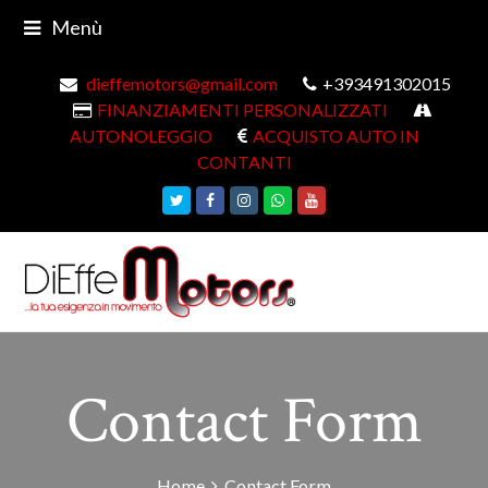
Menù
dieffemotors@gmail.com
+393491302015
FINANZIAMENTI PERSONALIZZATI
AUTONOLEGGIO
ACQUISTO AUTO IN
CONTANTI
Twitter
Facebook
Instagram
Whatsapp
Youtube
Contact Form
Home
Contact Form