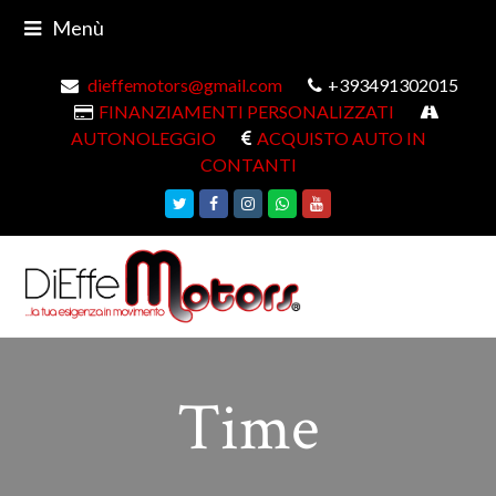
Menù
dieffemotors@gmail.com
+393491302015
FINANZIAMENTI PERSONALIZZATI
AUTONOLEGGIO
ACQUISTO AUTO IN
CONTANTI
Twitter
Facebook
Instagram
Whatsapp
Youtube
Time