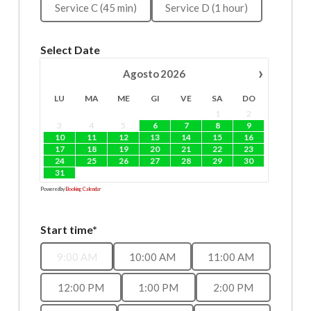
Service C (45 min)
Service D (1 hour)
Select Date
›
Agosto
2026
LU
MA
ME
GI
VE
SA
DO
1
2
3
4
5
6
7
8
9
10
11
12
13
14
15
16
17
18
19
20
21
22
23
24
25
26
27
28
29
30
31
Powered by
Booking Calendar
Start time*
9:00 AM
10:00 AM
11:00 AM
12:00 PM
1:00 PM
2:00 PM