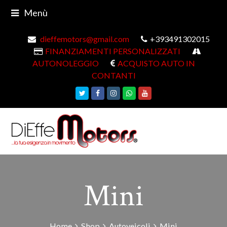
Menù
dieffemotors@gmail.com
+393491302015
FINANZIAMENTI PERSONALIZZATI
AUTONOLEGGIO
ACQUISTO AUTO IN
CONTANTI
Twitter
Facebook
Instagram
Whatsapp
Youtube
Mini
Home
Shop
Autoveicoli
Mini