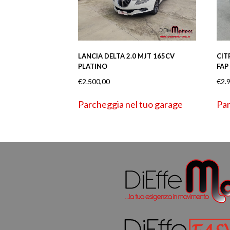
CIT
LANCIA DELTA 2.0 MJT 165CV
FAP
PLATINO
€
2.
€
2.500,00
Par
Parcheggia nel tuo garage