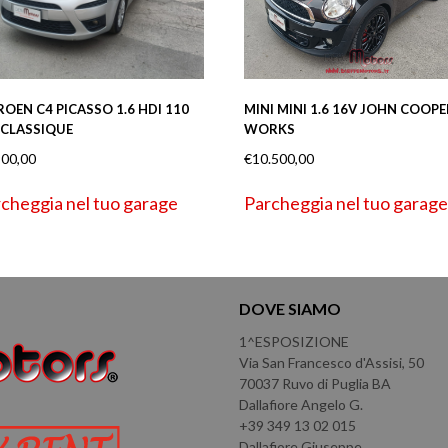
ROEN C4 PICASSO 1.6 HDI 110
MINI MINI 1.6 16V JOHN COOPE
 CLASSIQUE
WORKS
900,00
€
10.500,00
cheggia nel tuo garage
Parcheggia nel tuo garage
DOVE SIAMO
1^ESPOSIZIONE
Via San Francesco d'Assisi, 50
70037 Ruvo di Puglia BA
Dallafiore Angelo G.
+39 349 13 02 015
Dallafiore Giuseppe