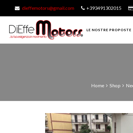
dieffemotors@gmail.com
+393491302015
LE NOSTRE PROPOSTE
Home
Shop
Neo