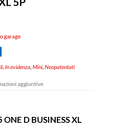
XL 5P
uo garage
li
,
In evidenza
,
Mini
,
Neopatentati
mazioni aggiuntive
.5 ONE D BUSINESS XL
P