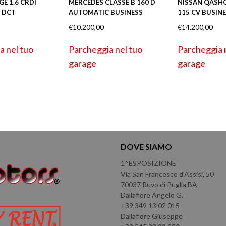
E 1.6 CRDI
MERCEDES CLASSE B 160 D
NISSAN QASHQ
 DCT
AUTOMATIC BUSINESS
115 CV BUSIN
€
10.200,00
€
14.200,00
a nel tuo
Parcheggia nel tuo
Parcheggia 
garage
garage
DOVE SIAMO
1^ESPOSIZIONE
Via San Francesco d'Assisi, 50
70037 Ruvo di Puglia BA
Dallafiore Angelo G.
+39 349 13 02 015
Dallafiore Giuseppe