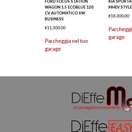
FORD FOCUS STATION
KIA SPORTAG
WAGON 1.5 ECOBLUE 120
MHEV STYLE
CV AUTOMATICO SW
€
18.300,00
BUSINESS
€
11.300,00
Parcheggi
garage
Parcheggia nel tuo
garage