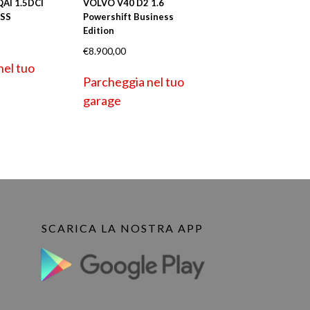
AI 1.5DCI
VOLVO V40 D2 1.6
ESS
Powershift Business
Edition
€
8.900,00
nel tuo
Parcheggia nel tuo
garage
SCARICA LA NOSTRA APP