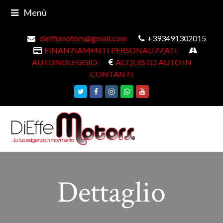
Menù
dieffemotors@gmail.com
+393491302015
FINANZIAMENTI PERSONALIZZATI
AUTONOLEGGIO
ACQUISTO AUTO IN
CONTANTI
Twitter
Facebook
Instagram
Whatsapp
Youtube
Dettaglio