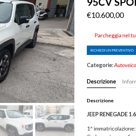
95CV SPO
€
10.600,00
Parcheggia nel t
RICHIEDI UN PREVENTIVO
Categorie:
Autoveico
Descrizione
Infor
Descrizione
JEEP RENEGADE 1.
1^ immatricolazione: