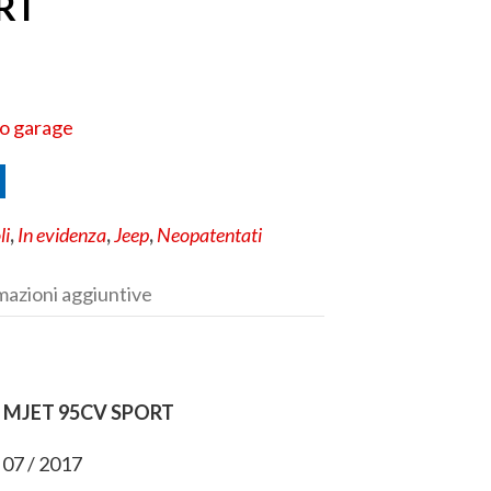
RT
uo garage
li
,
In evidenza
,
Jeep
,
Neopatentati
mazioni aggiuntive
6 MJET 95CV SPORT
 07 / 2017