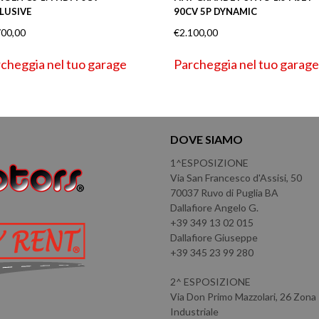
LUSIVE
90CV 5P DYNAMIC
700,00
€
2.100,00
cheggia nel tuo garage
Parcheggia nel tuo garage
DOVE SIAMO
1^ESPOSIZIONE
Via San Francesco d'Assisi, 50
70037 Ruvo di Puglia BA
Dallafiore Angelo G.
+39 349 13 02 015
Dallafiore Giuseppe
+39 345 23 99 280
2^ ESPOSIZIONE
Via Don Primo Mazzolari, 26 Zona
Industriale