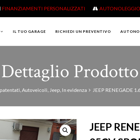
FINANZIAMENTI PERSONALIZZATI
AUTONOLEGGI
IL TUO GARAGE
RICHIEDI UN PREVENTIVO
AUTONO
Dettaglio Prodotto
atentati
,
Autoveicoli
,
Jeep
,
In evidenza
JEEP RENEGADE 1.
JEEP RENE