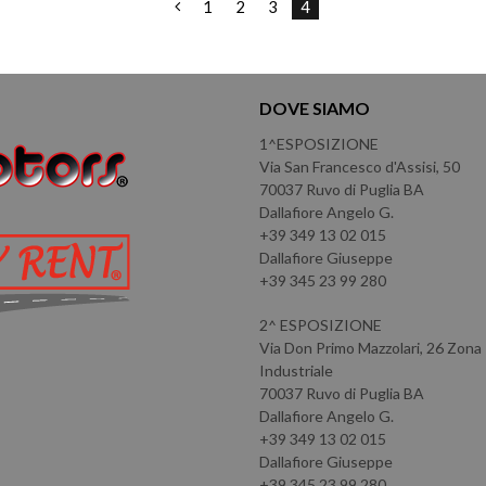
1
2
3
4
DOVE SIAMO
1^ESPOSIZIONE
Via San Francesco d'Assisi, 50
70037 Ruvo di Puglia BA
Dallafiore Angelo G.
+39 349 13 02 015
Dallafiore Giuseppe
+39 345 23 99 280
2^ ESPOSIZIONE
Via Don Primo Mazzolari, 26 Zona
Industriale
70037 Ruvo di Puglia BA
Dallafiore Angelo G.
+39 349 13 02 015
Dallafiore Giuseppe
+39 345 23 99 280