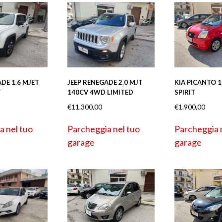
DE 1.6 MJET
JEEP RENEGADE 2.0 MJT
KIA PICANTO 1
T
140CV 4WD LIMITED
SPIRIT
€
11.300,00
€
1.900,00
a nel tuo
Parcheggia nel tuo
Parcheggia 
garage
garage