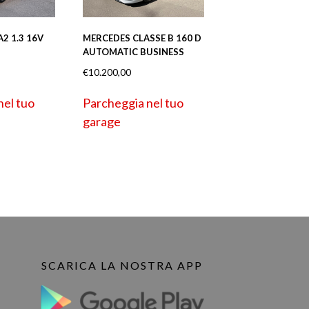
 1.3 16V
MERCEDES CLASSE B 160 D
AUTOMATIC BUSINESS
€
10.200,00
nel tuo
Parcheggia nel tuo
garage
SCARICA LA NOSTRA APP