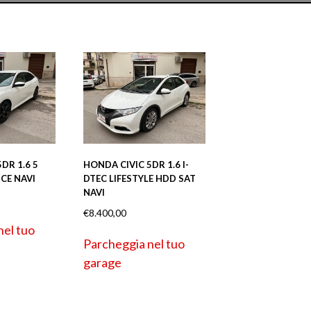
DR 1.6 5
HONDA CIVIC 5DR 1.6 I-
CE NAVI
DTEC LIFESTYLE HDD SAT
NAVI
€
8.400,00
nel tuo
Parcheggia nel tuo
garage