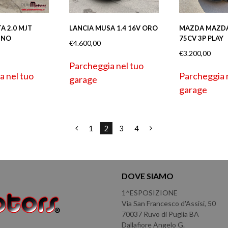
LANCIA MUSA 1.4 16V ORO
MAZDA MAZDA2
A 2.0 MJT
75CV 3P PLAY
INO
€
4.600,00
€
3.200,00
Parcheggia nel tuo
Parcheggia 
a nel tuo
garage
garage
1
2
3
4
DOVE SIAMO
1^ESPOSIZIONE
Via San Francesco d'Assisi, 50
70037 Ruvo di Puglia BA
Dallafiore Angelo G.