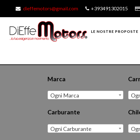
dieffemotors@gmail.com
+393491302015
LE NOSTRE PROPOSTE
Marca
Car
Ogni Marca
Ogn
Carburante
Chi
Ogni Carburante
Ogn