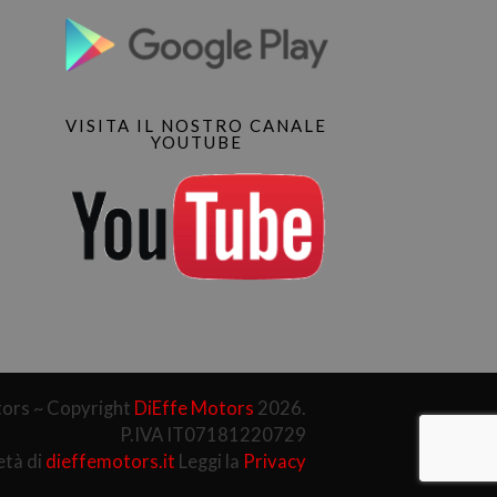
VISITA IL NOSTRO CANALE
YOUTUBE
ors ~ Copyright
DiEffe Motors
2026.
P.IVA IT07181220729
età di
dieffemotors.it
Leggi la
Privacy