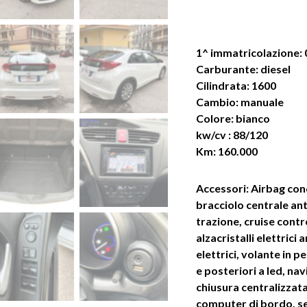
1^ immatricolazione:
Carburante: diesel
Cilindrata: 1600
Cambio: manuale
Colore: bianco
kw/cv : 88/120
Km: 160.000
Accessori: Airbag con
bracciolo centrale an
trazione, cruise contro
alzacristalli elettrici 
elettrici, volante in p
e posteriori a led, nav
chiusura centralizzat
computer di bordo, s