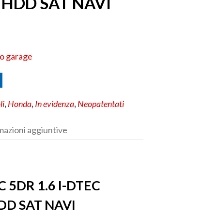
 HDD SAT NAVI
uo garage
li
,
Honda
,
In evidenza
,
Neopatentati
mazioni aggiuntive
 5DR 1.6 I-DTEC
LE HDD SAT NAVI