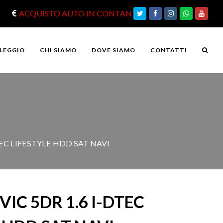
O
ACQUISTO AUTO IN CONTANTI
Twitter
Facebook
Instagram
Whatsapp
Yout
LEGGIO
CHI SIAMO
DOVE SIAMO
CONTATTI
TEC LIFESTYLE HDD SAT NAVI
IC 5DR 1.6 I-DTEC