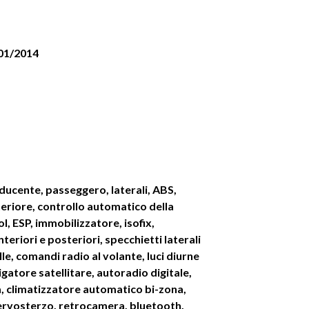
 01/2014
ducente, passeggero, laterali, ABS,
teriore, controllo automatico della
l, ESP, immobilizzatore, isofix,
anteriori e posteriori, specchietti laterali
elle, comandi radio al volante, luci diurne
igatore satellitare, autoradio digitale,
a, climatizzatore automatico bi-zona,
ervosterzo, retrocamera, bluetooth,