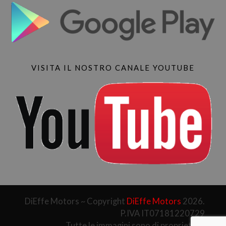
VISITA IL NOSTRO CANALE YOUTUBE
DiEffe Motors ~ Copyright
DiEffe Motors
2026.
P.IVA IT07181220729
Tutte le immagini sono di proprietà di