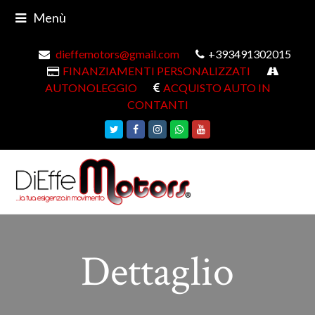
Menù
dieffemotors@gmail.com
+393491302015
FINANZIAMENTI PERSONALIZZATI
AUTONOLEGGIO
ACQUISTO AUTO IN
CONTANTI
Twitter
Facebook
Instagram
Whatsapp
Youtube
Dettaglio