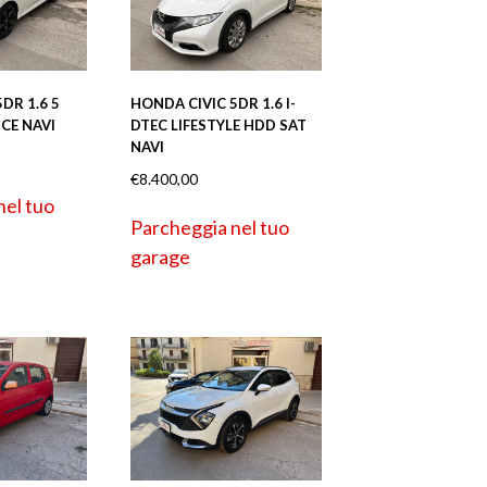
DR 1.6 5
HONDA CIVIC 5DR 1.6 I-
CE NAVI
DTEC LIFESTYLE HDD SAT
NAVI
€
8.400,00
nel tuo
Parcheggia nel tuo
garage