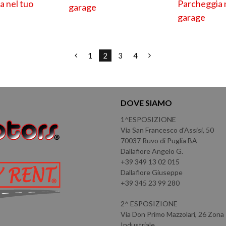
Parcheggia 
a nel tuo
garage
garage
1
2
3
4
DOVE SIAMO
1^ESPOSIZIONE
Via San Francesco d'Assisi, 50
70037 Ruvo di Puglia BA
Dallafiore Angelo G.
+39 349 13 02 015
Dallafiore Giuseppe
+39 345 23 99 280
2^ ESPOSIZIONE
Via Don Primo Mazzolari, 26 Zona
Industriale