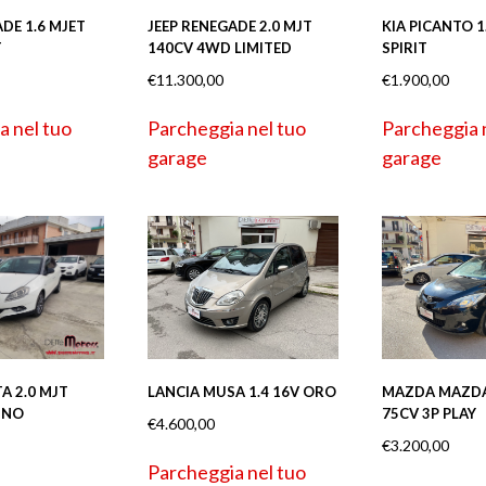
DE 1.6 MJET
JEEP RENEGADE 2.0 MJT
KIA PICANTO 1
T
140CV 4WD LIMITED
SPIRIT
€
11.300,00
€
1.900,00
a nel tuo
Parcheggia nel tuo
Parcheggia 
garage
garage
LANCIA MUSA 1.4 16V ORO
MAZDA MAZDA2
A 2.0 MJT
75CV 3P PLAY
INO
€
4.600,00
€
3.200,00
Parcheggia nel tuo