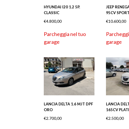
HYUNDAI I20 1.2 5P.
JEEP RENEGA
CLASSIC
95CV SPOR
€
4.800,00
€
10.600,00
Parcheggia nel tuo
Parcheggi
garage
garage
LANCIA DELTA 1.6 MJT DPF
LANCIA DELT
ORO
165CV PLAT
€
2.700,00
€
2.500,00