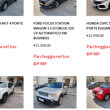
.6 MJT 4 PORTE
FORD FOCUS STATION
HONDA CIVIC 5
WAGON 1.5 ECOBLUE 120
PORTE ELEGAN
CV AUTOMATICO SW
€
12.900,00
BUSINESS
€
11.300,00
a nel tuo
Parcheggia 
garage
Parcheggia nel tuo
garage